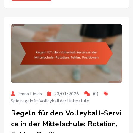
Jenna Fields
23/01/2026
(0)
Spielregeln im Volleyball der Unterstufe
Regeln für den Volleyball-Servi
ce in der Mittelschule: Rotation,