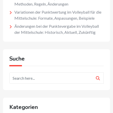
Methoden, Regeln, Änderungen
Variationen der Punktwertung im Volleyball für die
Mittelschule: Formate, Anpassungen, Beispiele
Änderungen bei der Punktevergabe im Volleyball
der Mittelschule: Historisch, Aktuell, Zukünftig
Suche
Kategorien