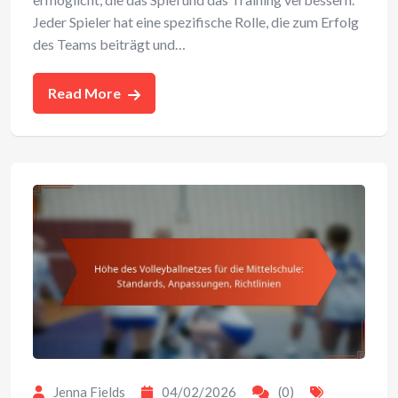
Jeder Spieler hat eine spezifische Rolle, die zum Erfolg
des Teams beiträgt und…
Read More
Jenna Fields
04/02/2026
(0)