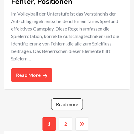
Fehler, Positionen
Im Volleyball der Unterstufe ist das Verständnis der
Aufschlagregeln entscheidend für ein faires Spiel und
effektives Gameplay. Diese Regeln umfassen die
Spielerrotation, korrekte Aufschlagtechniken und die
Identifizierung von Fehlern, die alle zum Spielfluss
beitragen. Das Beherrschen dieser Elemente hilft
Spielern…
Read More
Read more
1
2