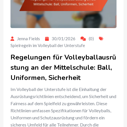
Jenna Fields
30/01/2026
(0)
Spielregeln im Volleyball der Unterstufe
Regelungen für Volleyballausrü
stung an der Mittelschule: Ball,
Uniformen, Sicherheit
Im Volleyball der Unterstufe ist die Einhaltung der
Ausrüstungsrichtlinien entscheidend, um Sicherheit und
Fairness auf dem Spielfeld zu gewährleisten. Diese
Richtlinien umfassen Spezifikationen für Volleyballs,
Uniformen und Schutzausrüstung und fördern ein
sicheres Umfeld für alle Teilnehmer. Durch die