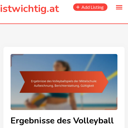
to
istwichtig.at
Add Listing
content
Ergebnisse des Volleyball