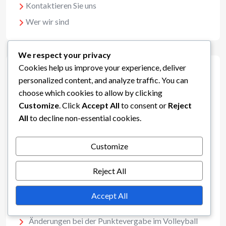
Kontaktieren Sie uns
Wer wir sind
We respect your privacy
Cookies help us improve your experience, deliver
Neueste Beiträge
personalized content, and analyze traffic. You can
choose which cookies to allow by clicking
Customize
. Click
Accept All
to consent or
Reject
Zusammensetzung des Volleyball-Teams der
All
to decline non-essential cookies.
Mittelschule: Spieler, Rollen, Grenzen
Unterschiede beim Volleyball-Set für die
Customize
Mittelschule: Punktevergabe, Regeln, Strategien
Punktesystem im Volleyball der Mittelschule:
Reject All
Methoden, Regeln, Änderungen
Variationen der Punktwertung im Volleyball für die
Accept All
Mittelschule: Formate, Anpassungen, Beispiele
Änderungen bei der Punktevergabe im Volleyball