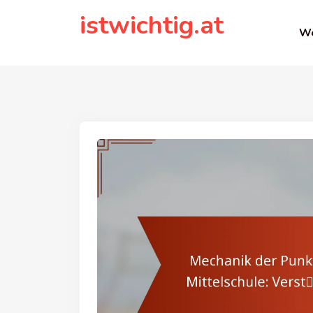
to
istwichtig.at
content
We